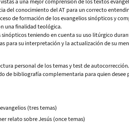
los
 vistas a una mejor comprensión de los textos evangél
tres
a del conocimiento del AT para un correcto entendi
ciclos
roceso de formación de los evangelios sinópticos y c
litúrgicos.
on una finalidad teológica.
Módulo
 sinópticos teniendo en cuenta su uso litúrgico durante 
1
as para su interpretación y la actualización de su men
cantidad
ctura personal de los temas y test de autocorrección.
o de bibliografía complementaria para quien desee 
s evangelios (tres temas)
mer relato sobre Jesús (once temas)