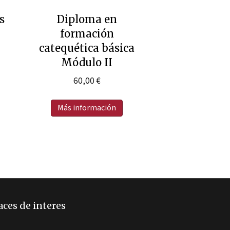
s
Diploma en
formación
catequética básica
Módulo II
60,00
€
Más información
aces de interes