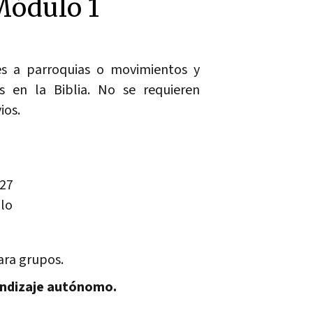
 Módulo 1
es a parroquias o movimientos y
s en la Biblia. No se requieren
ios.
027
ulo
ara grupos.
endizaje autónomo.