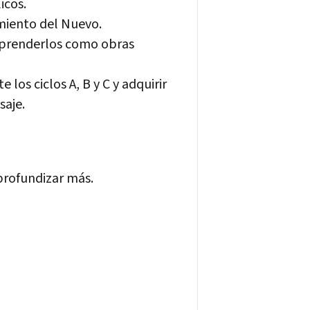
icos.
miento del Nuevo.
omprenderlos como obras
los ciclos A, B y C y adquirir
saje.
profundizar más.