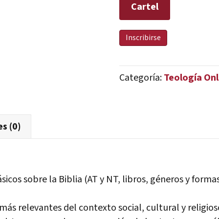
Cartel
CAMINAR
Inscribirse
A
LA
Categoría:
Teología Onl
LUZ
DE
LOS
EVANGELIOS.
s (0)
Un
viaje
por
los
icos sobre la Biblia (AT y NT, libros, géneros y formas 
textos
de
más relevantes del contexto social, cultural y religio