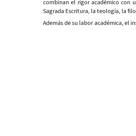
combinan el rigor académico con un
Sagrada Escritura, la teología, la fil
Además de su labor académica, el ins
integran para contribuir al crecimie
activamente en la formación de pers
Dirección: Francisco José Génova O
Secretaria General: M. José Sánchez 
Administradora: M. Dolores Jové Vill
Oferta educativa