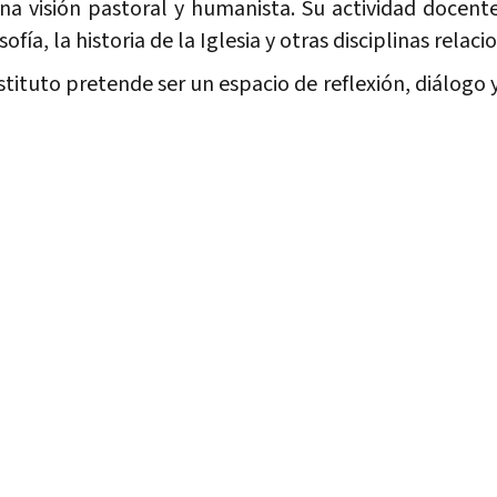
a visión pastoral y humanista. Su actividad docent
osofía, la historia de la Iglesia y otras disciplinas rel
tituto pretende ser un espacio de reflexión, diálogo y
nto personal, espiritual y cultural de sus estudiantes
onas comprometidas con la Iglesia y con la sociedad.
medes
Soler
as
Conócenos
Enl