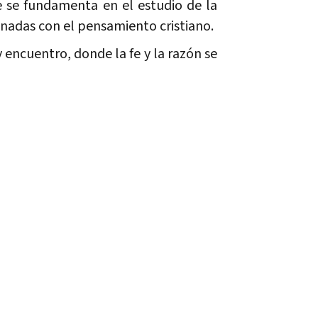
e se fundamenta en el estudio de la
acionadas con el pensamiento cristiano.
 encuentro, donde la fe y la razón se
. De este modo, el instituto colabora
aces de interes